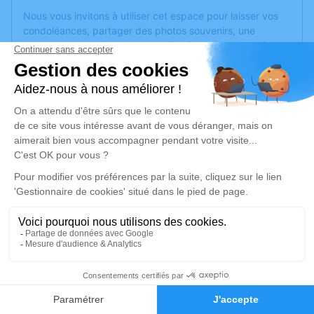
Nous vous invitons à utiliser cet espace pour laisser vos
condoléances, partager des photos souvenirs, une
anecdote ou exprimer vos pensées à travers des poèmes
ou des textes. Cet endroit est un lieu d'expression dédié à
honorer la mémoire de Gisèle CHRISTIN.
Un service de plantation d’arbre hommage est
disponible
ici
.
Je rends hommage
Crémation
lundi 02 juin 2025 à 15h30
Crématorium de Corné de Corné Loire-
Authion
54 route des Rimoux,
5
49630 Corné Loire-Authion
Faire-part
Hommages