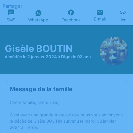
Partager
E-mail
SMS
WhatsApp
Facebook
Lien
Gisèle BOUTIN
décédée le 2 janvier 2024 à l'âge de 93 ans
Message de la famille
Chère famille, chers amis,
C’est avec une grande tristesse que nous vous annonçons
le décès de Gisèle BOUTIN survenu le mardi 02 janvier
2024 à Tiercé.