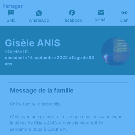
Partager
E-mail
SMS
WhatsApp
Facebook
Lien
Gisèle ANIS
née MARTIN
décédée le 14 septembre 2022 à l'âge de 93
ans
Message de la famille
Chère famille, chers amis,
C’est avec une grande tristesse que nous vous annonçons
le décès de Gisèle ANIS survenu le mercredi 14
septembre 2022 à Écouflant.