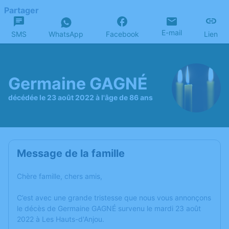
Partager
E-mail
SMS
WhatsApp
Facebook
Lien
Germaine GAGNÉ
décédée le 23 août 2022 à l'âge de 86 ans
Message de la famille
Chère famille, chers amis,
C’est avec une grande tristesse que nous vous annonçons
le décès de Germaine GAGNÉ survenu le mardi 23 août
2022 à Les Hauts-d'Anjou.