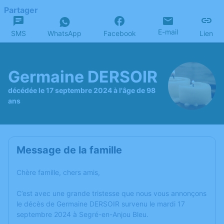
Partager
E-mail
SMS
WhatsApp
Facebook
Lien
Germaine DERSOIR
décédée le 17 septembre 2024 à l'âge de 98
ans
Message de la famille
Chère famille, chers amis,
C’est avec une grande tristesse que nous vous annonçons
le décès de Germaine DERSOIR survenu le mardi 17
septembre 2024 à Segré-en-Anjou Bleu.