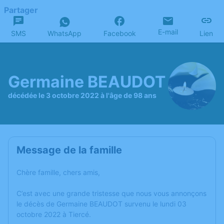
Partager
E-mail
SMS
WhatsApp
Facebook
Lien
Germaine BEAUDOT
décédée le 3 octobre 2022 à l'âge de 98 ans
Message de la famille
Chère famille, chers amis,
C’est avec une grande tristesse que nous vous annonçons
le décès de Germaine BEAUDOT survenu le lundi 03
octobre 2022 à Tiercé.