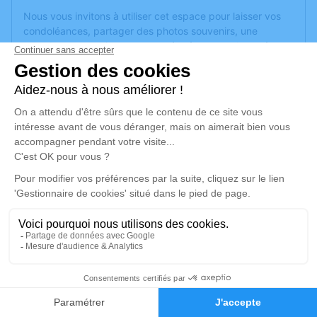
Nous vous invitons à utiliser cet espace pour laisser vos
condoléances, partager des photos souvenirs, une
anecdote ou exprimer vos pensées à travers des poèmes
ou des textes. Cet endroit est un lieu d'expression dédié à
honorer la mémoire de Gérald DUBAILE.
Un service de plantation d’arbre hommage est
disponible
ici
.
Je rends hommage
Cérémonie religieuse
jeudi 19 juin 2025 à 10h00
Église de Briollay
ST MARCEL
49125 Briollay
8
Faire-part
Hommages
Je rends hommage