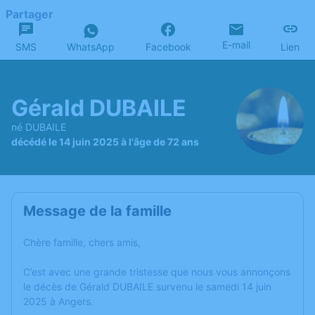
Partager
E-mail
SMS
WhatsApp
Facebook
Lien
Gérald DUBAILE
né DUBAILE
décédé le 14 juin 2025 à l'âge de 72 ans
Message de la famille
Chère famille, chers amis,
C’est avec une grande tristesse que nous vous annonçons
le décès de Gérald DUBAILE survenu le samedi 14 juin
2025 à Angers.