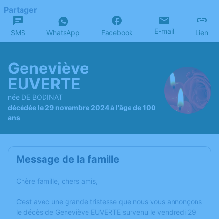
Partager
E-mail
SMS
WhatsApp
Facebook
Lien
Geneviève
EUVERTE
née DE BODINAT
décédée le 29 novembre 2024 à l'âge de 100
ans
Message de la famille
Chère famille, chers amis,
C’est avec une grande tristesse que nous vous annonçons
le décès de Geneviève EUVERTE survenu le vendredi 29