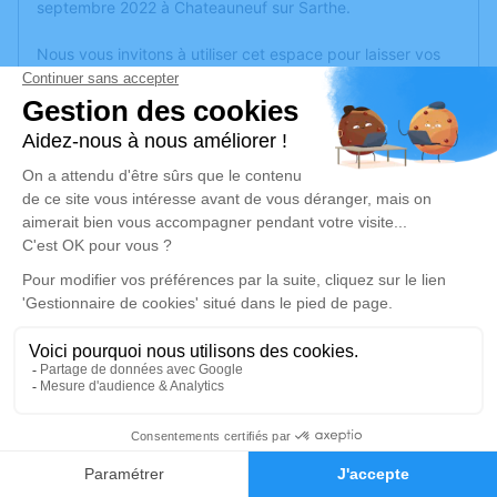
septembre 2022 à Chateauneuf sur Sarthe.
Nous vous invitons à utiliser cet espace pour laisser vos
condoléances, partager des photos souvenirs, une
anecdote ou exprimer vos pensées à travers des poèmes
ou des textes. Cet endroit est un lieu d'expression dédié à
honorer la mémoire de Françoise CHEVALIER.
Un service de plantation d’arbre hommage est
disponible
ici
.
Je rends hommage
Cérémonie religieuse
mercredi 28 septembre 2022 à 15h00
Eglise Châteauneuf de Les Hauts-d'Anjou
Passage de l'Église
4
49330 Les Hauts-d'Anjou
Faire-part
Hommages