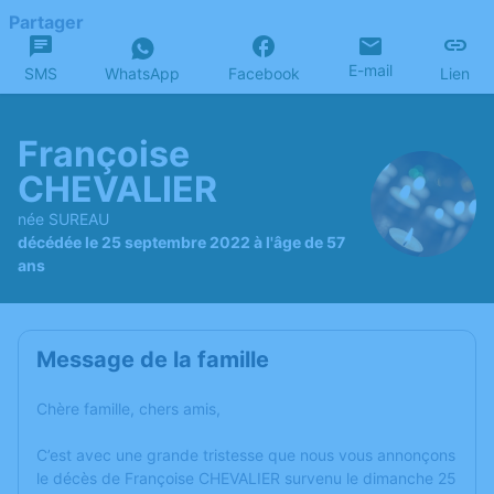
Partager
E-mail
SMS
WhatsApp
Facebook
Lien
Françoise
CHEVALIER
née SUREAU
décédée le 25 septembre 2022 à l'âge de 57
ans
Message de la famille
Chère famille, chers amis,
C’est avec une grande tristesse que nous vous annonçons
le décès de Françoise CHEVALIER survenu le dimanche 25