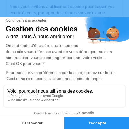
Nous vous invitons à utiliser cet espace pour laisser vos
condoléances, partager des photos souvenirs, une
anecdote ou exprimer vos pensées à travers des poèmes
ou des textes. Cet endroit est un lieu d'expression dédié à
honorer la mémoire de Francis CESBRON.
Un service de plantation d’arbre hommage est
disponible
ici
.
Je rends hommage
Cérémonie religieuse
mardi 24 décembre 2024 à 14h30
Église de Pellouailles-les-Vignes
10 rue Nationale
49112 Pellouailles-les-Vignes
5
Faire-part
Hommages
Je rends hommage