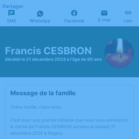
Partager
E-mail
SMS
WhatsApp
Facebook
Lien
Francis CESBRON
décédé le 21 décembre 2024 à l'âge de 90 ans
Message de la famille
Chère famille, chers amis,
C’est avec une grande tristesse que nous vous annonçons
le décès de Francis CESBRON survenu le samedi 21
décembre 2024 à Angers.