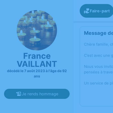
Faire-part
Message de 
Chère famille, c
France
C’est avec une 
VAILLANT
Nous vous invit
décédé le 7 août 2023 à l'âge de 92
pensées à trave
ans
Un service de p
Je rends hommage