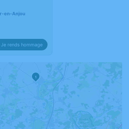
ir-en-Anjou
Je rends hommage
1