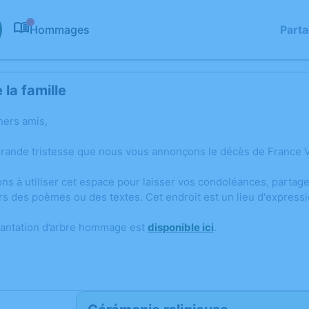
Hommages
Part
0
la famille
hers amis,
grande tristesse que nous vous annonçons le décès de France V
ons à utiliser cet espace pour laisser vos condoléances, parta
rs des poèmes ou des textes. Cet endroit est un lieu d'expres
lantation d’arbre hommage est
disponible ici
.