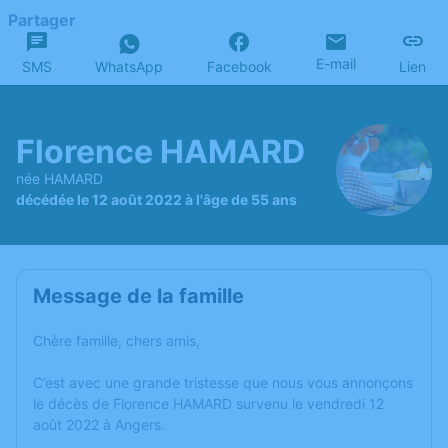
Partager
E-mail
SMS
WhatsApp
Facebook
Lien
Florence HAMARD
née HAMARD
décédée le 12 août 2022 à l'âge de 55 ans
Message de la famille
Chère famille, chers amis,
C’est avec une grande tristesse que nous vous annonçons
le décès de Florence HAMARD survenu le vendredi 12
août 2022 à Angers.