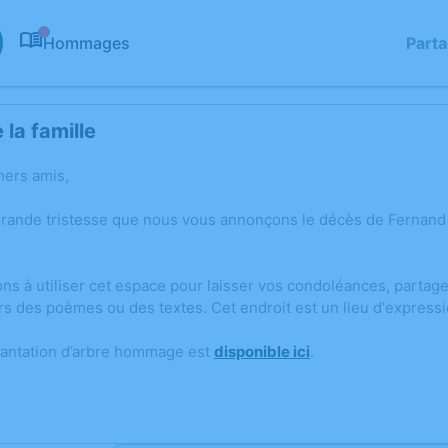
Hommages
Part
0
la famille
hers amis,
grande tristesse que nous vous annonçons le décès de Fernan
ons à utiliser cet espace pour laisser vos condoléances, parta
rs des poèmes ou des textes. Cet endroit est un lieu d'expres
lantation d’arbre hommage est
disponible ici
.