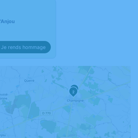
'Anjou
Je rends hommage
1
2