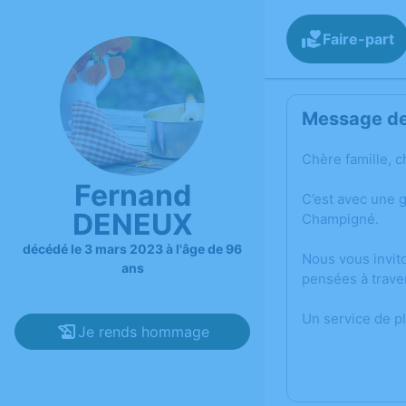
Faire-part
Message de 
Chère famille, c
Fernand
C’est avec une 
DENEUX
Champigné.
décédé le 3 mars 2023 à l'âge de 96
Nous vous invit
ans
pensées à trave
Un service de p
Je rends hommage