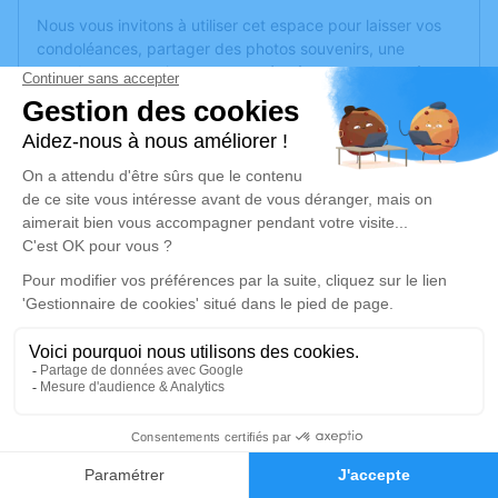
Nous vous invitons à utiliser cet espace pour laisser vos
condoléances, partager des photos souvenirs, une
anecdote ou exprimer vos pensées à travers des poèmes
ou des textes. Cet endroit est un lieu d'expression dédié à
honorer la mémoire d’Emmanuel BOURREAU.
Un service de plantation d’arbre hommage est
disponible
ici
.
Je rends hommage
Cérémonie religieuse
jeudi 14 mars 2024 à 10h00
Eglise Châteauneuf de Les Hauts-d'Anjou
Passage de l'Église
49330 Les Hauts-d'Anjou
2
Faire-part
Hommages
Je rends hommage