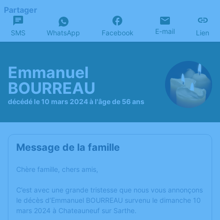
Partager
E-mail
SMS
WhatsApp
Facebook
Lien
Emmanuel
BOURREAU
décédé le 10 mars 2024 à l'âge de 56 ans
Message de la famille
Chère famille, chers amis,
C’est avec une grande tristesse que nous vous annonçons
le décès d’Emmanuel BOURREAU survenu le dimanche 10
mars 2024 à Chateauneuf sur Sarthe.