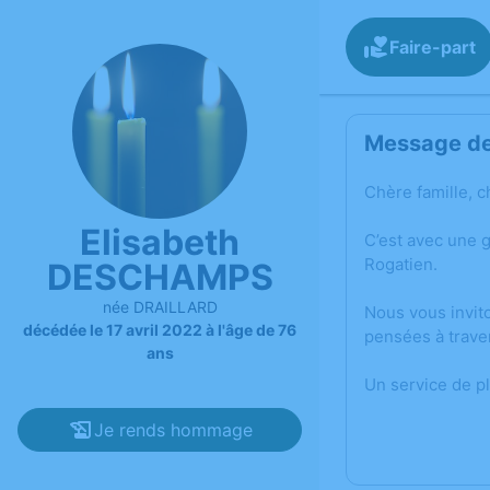
Faire-part
Message de 
Chère famille, c
Elisabeth
C’est avec une 
Rogatien.
DESCHAMPS
née DRAILLARD
Nous vous invit
décédée le 17 avril 2022 à l'âge de 76
pensées à trave
ans
Un service de p
Je rends hommage