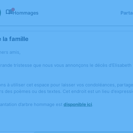
Hommages
Part
0
la famille
hers amis,
grande tristesse que nous vous annonçons le décès d’Elisabet
ons à utiliser cet espace pour laisser vos condoléances, parta
rs des poèmes ou des textes. Cet endroit est un lieu d'expres
lantation d’arbre hommage est
disponible ici
.