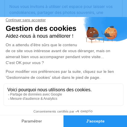
Nous vous invitons à utiliser cet espace pour laisser vos
condoléances, partager des photos souvenirs, une
anecdote ou exprimer vos pensées à travers des poèmes
ou des textes. Cet endroit est un lieu d'expression dédié à
honorer la mémoire de Dominique JOUIS.
Un service de plantation d’arbre hommage est
disponible
ici
.
Je rends hommage
Crémation
mercredi 12 avril 2023 à 16h00
Crématorium de Corné de Loire-Authion
Zone d'activité Anjou Actiparc
49630 Loire-Authion
3
Faire-part
Hommages
Je rends hommage