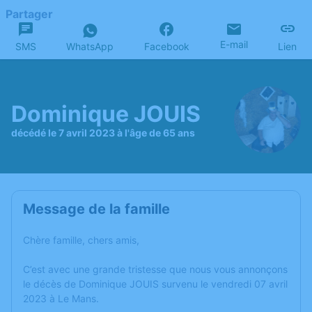
Partager
E-mail
SMS
WhatsApp
Facebook
Lien
Dominique JOUIS
décédé le 7 avril 2023 à l'âge de 65 ans
Message de la famille
Chère famille, chers amis,
C’est avec une grande tristesse que nous vous annonçons
le décès de Dominique JOUIS survenu le vendredi 07 avril
2023 à Le Mans.