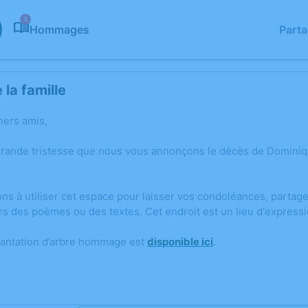
5
Hommages
Part
la famille
hers amis,
grande tristesse que nous vous annonçons le décès de Domini
ons à utiliser cet espace pour laisser vos condoléances, parta
rs des poèmes ou des textes. Cet endroit est un lieu d'expre
lantation d’arbre hommage est
disponible ici
.