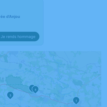
rée d'Anjou
Je rends hommage
2
4
3
1