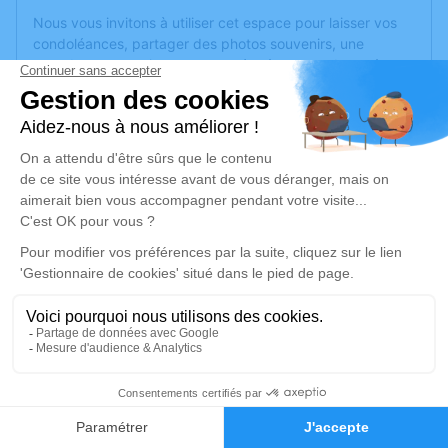
Nous vous invitons à utiliser cet espace pour laisser vos
condoléances, partager des photos souvenirs, une
anecdote ou exprimer vos pensées à travers des poèmes
ou des textes. Cet endroit est un lieu d'expression dédié à
honorer la mémoire de Dominique FERTRÉ.
Un service de plantation d’arbre hommage est
disponible
ici
.
Je rends hommage
Cérémonie religieuse
jeudi 15 février 2024 à 14h30
Église de Noyant-la-Gravoyère
49520 Noyant-la-Gravoyère
1
Je rends hommage
Faire-part
Hommages