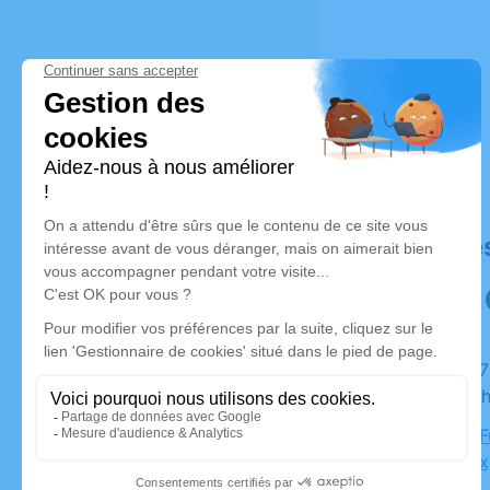
Déroulé de
Du lundi 17 avril 2023 à 18h15 au vendredi 21 avril
2023 à 10
Chambre F
Fousseaux,
Anjou)