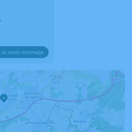
n
Je rends hommage
1