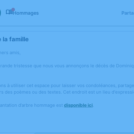
Hommages
Part
0
la famille
hers amis,
grande tristesse que nous vous annonçons le décès de Dominiqu
ons à utiliser cet espace pour laisser vos condoléances, parta
rs des poèmes ou des textes. Cet endroit est un lieu d'expres
lantation d’arbre hommage est
disponible ici
.