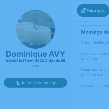
Faire-part
Message de 
Chère famille, c
Dominique AVY
C’est avec une 
en-Anjou.
décédé le 17 avril 2023 à l'âge de 65
ans
Nous vous invit
pensées à trave
Je rends hommage
Un service de p