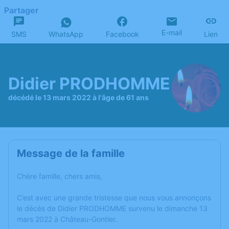
Partager
E-mail
SMS
WhatsApp
Facebook
Lien
Didier PRODHOMME
décédé le 13 mars 2022 à l'âge de 61 ans
Message de la famille
Chère famille, chers amis,
C’est avec une grande tristesse que nous vous annonçons
le décès de Didier PRODHOMME survenu le dimanche 13
mars 2022 à Château-Gontier.