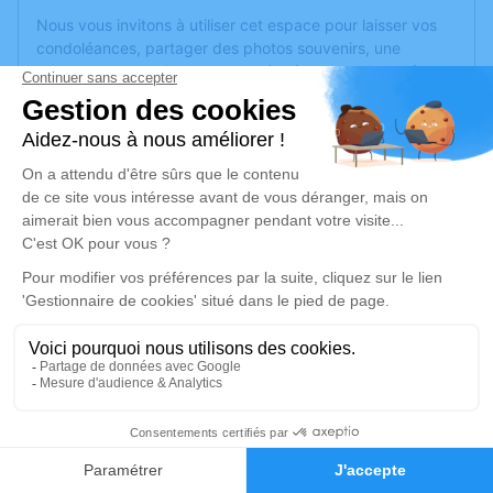
Nous vous invitons à utiliser cet espace pour laisser vos
condoléances, partager des photos souvenirs, une
anecdote ou exprimer vos pensées à travers des poèmes
ou des textes. Cet endroit est un lieu d'expression dédié à
honorer la mémoire de Didier PRODHOMME.
Un service de plantation d’arbre hommage est
disponible
ici
.
Je rends hommage
Cérémonie religieuse
mercredi 16 mars 2022 à 14h00
Église Sainte Madeleine de Segré
24 rue de la Madeleine
49500 Segré
1
Faire-part
Hommages
Je rends hommage