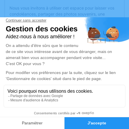
Nous vous invitons à utiliser cet espace pour laisser vos
condoléances, partager des photos souvenirs, une
anecdote ou exprimer vos pensées à travers des poèmes
ou des textes. Cet endroit est un lieu d'expression dédié à
honorer la mémoire de Denise VAUGOYEAU.
Un service de plantation d’arbre hommage est
disponible
ici
.
Je rends hommage
Cérémonie religieuse
lundi 15 juillet 2024 à 14h30
Église Saint Jean Baptiste de Écouflant
Rue de Sauron
49000 Écouflant
1
Faire-part
Hommages
Je rends hommage