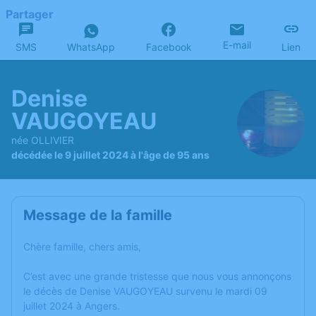
Partager
E-mail
SMS
WhatsApp
Facebook
Lien
Denise
VAUGOYEAU
née OLLIVIER
décédée le 9 juillet 2024 à l'âge de 95 ans
Message de la famille
Chère famille, chers amis,
C’est avec une grande tristesse que nous vous annonçons
le décès de Denise VAUGOYEAU survenu le mardi 09
juillet 2024 à Angers.