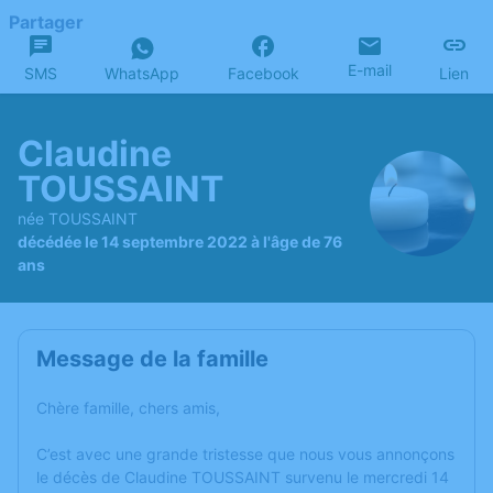
Partager
E-mail
SMS
WhatsApp
Facebook
Lien
Claudine
TOUSSAINT
née TOUSSAINT
décédée le 14 septembre 2022 à l'âge de 76
ans
Message de la famille
Chère famille, chers amis,
C’est avec une grande tristesse que nous vous annonçons
le décès de Claudine TOUSSAINT survenu le mercredi 14