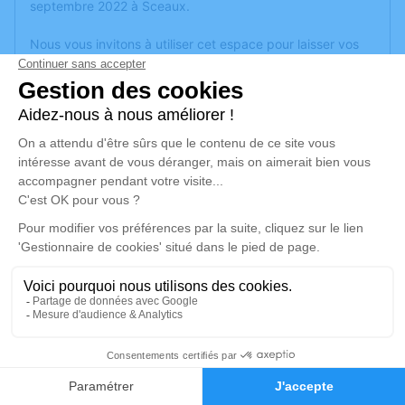
septembre 2022 à Sceaux.
Nous vous invitons à utiliser cet espace pour laisser vos
condoléances, partager des photos souvenirs, une
anecdote ou exprimer vos pensées à travers des poèmes
ou des textes. Cet endroit est un lieu d'expression dédié à
honorer la mémoire de Claudine TOUSSAINT.
Un service de plantation d’arbre hommage est
disponible
ici
.
Je rends hommage
Inhumation d'urne
Information indisponible
Cimetière de Morannes de Morannes sur
Sarthe-Daumeray
1
Grande Rue
Faire-part
Hommages
49640 Morannes sur Sarthe-Daumeray