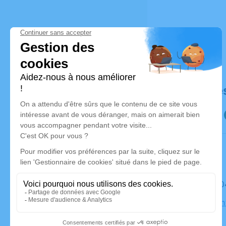
Déroulé de
Le mardi 
Église Sai