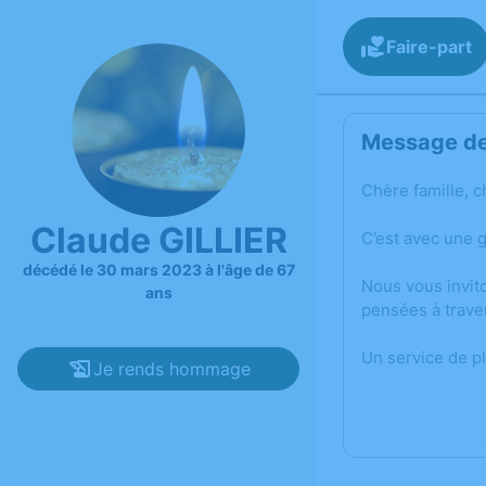
Faire-part
Message de 
Chère famille, c
Claude GILLIER
C’est avec une 
décédé le 30 mars 2023 à l'âge de 67
Nous vous invit
ans
pensées à trave
Un service de p
Je rends hommage