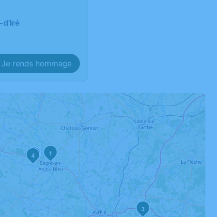
-d'Iré
Je rends hommage
1
2
4
3