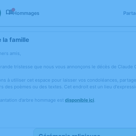
Hommages
Part
0
la famille
hers amis,
grande tristesse que nous vous annonçons le décès de Claude G
ons à utiliser cet espace pour laisser vos condoléances, parta
rs des poèmes ou des textes. Cet endroit est un lieu d'express
lantation d’arbre hommage est
disponible ici
.