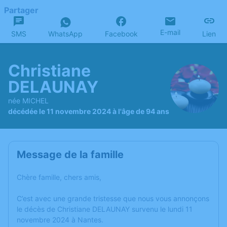
Partager
E-mail
SMS
WhatsApp
Facebook
Lien
Christiane
DELAUNAY
née MICHEL
décédée le 11 novembre 2024 à l'âge de 94 ans
Message de la famille
Chère famille, chers amis,
C’est avec une grande tristesse que nous vous annonçons
le décès de Christiane DELAUNAY survenu le lundi 11
novembre 2024 à Nantes.