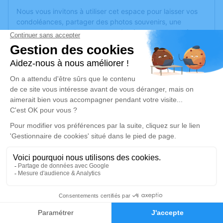
Nous vous invitons à utiliser cet espace pour laisser vos
condoléances, partager des photos souvenirs, une
anecdote ou exprimer vos pensées à travers des poèmes
ou des textes. Cet endroit est un lieu d'expression dédié à
honorer la mémoire de Cédric CATTÉ.
Un service de plantation d’arbre hommage est
disponible
ici
.
Je rends hommage
Cérémonie religieuse
mercredi 25 septembre 2024 à 10h30
Église Saint Sylvain d'Anjou de Verrières-en-
Anjou
Rue du Maréchal Leclerc
3
49480 Verrières-en-Anjou
Faire-part
Hommages