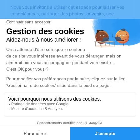
Nous vous invitons à utiliser cet espace pour laisser vos
condoléances, partager des photos souvenirs, une
anecdote ou exprimer vos pensées à travers des poèmes
ou des textes. Cet endroit est un lieu d'expression dédié à
honorer la mémoire de Bleuette HERCÉ.
Un service de plantation d’arbre hommage est
disponible
ici
.
Je rends hommage
Cérémonie religieuse
mercredi 07 juin 2023 à 10h30
Église de Chemiré-sur-Sarthe
49640 Chemiré-sur-Sarthe
1
Je rends hommage
Faire-part
Hommages