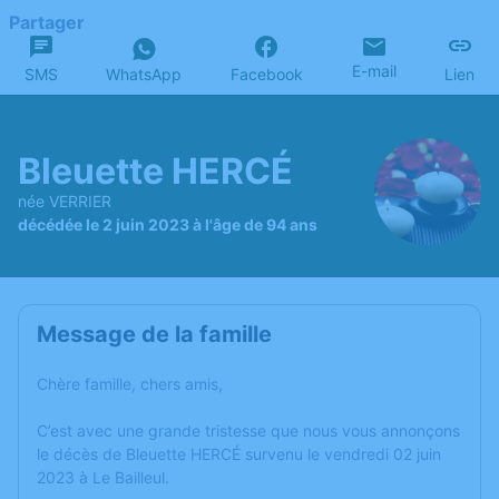
Partager
E-mail
SMS
WhatsApp
Facebook
Lien
Bleuette HERCÉ
née VERRIER
décédée le 2 juin 2023 à l'âge de 94 ans
Message de la famille
Chère famille, chers amis,
C’est avec une grande tristesse que nous vous annonçons
le décès de Bleuette HERCÉ survenu le vendredi 02 juin
2023 à Le Bailleul.