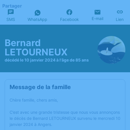
Partager
E-mail
SMS
WhatsApp
Facebook
Lien
Bernard
LETOURNEUX
décédé le 10 janvier 2024 à l'âge de 85 ans
Message de la famille
Chère famille, chers amis,
C’est avec une grande tristesse que nous vous annonçons
le décès de Bernard LETOURNEUX survenu le mercredi 10
janvier 2024 à Angers.