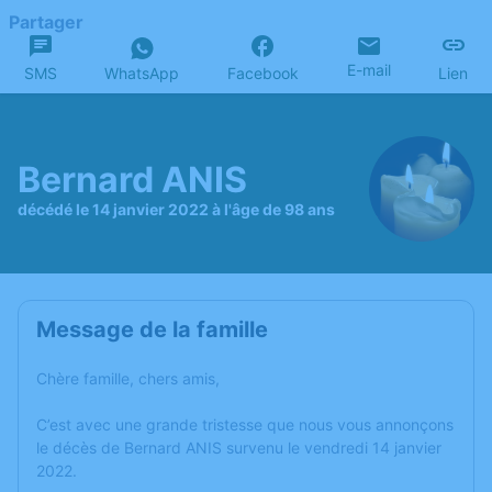
Partager
E-mail
SMS
WhatsApp
Facebook
Lien
Bernard ANIS
décédé le 14 janvier 2022 à l'âge de 98 ans
Message de la famille
Chère famille, chers amis,
C’est avec une grande tristesse que nous vous annonçons
le décès de Bernard ANIS survenu le vendredi 14 janvier
2022.