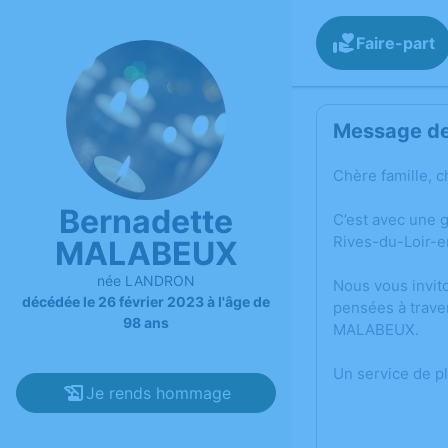
Faire-part
Message de 
Chère famille, c
Bernadette
C’est avec une 
Rives-du-Loir-e
MALABEUX
née LANDRON
Nous vous invit
décédée le 26 février 2023 à l'âge de
pensées à trave
98 ans
MALABEUX.
Un service de p
Je rends hommage