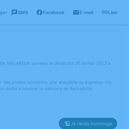
ager
SMS
Facebook
E-mail
Lien
ette MALABEUX survenu le dimanche 26 février 2023 à
ger des photos souvenirs, une anecdote ou exprimer vos
ion dédié à honorer la mémoire de Bernadette
Je rends hommage