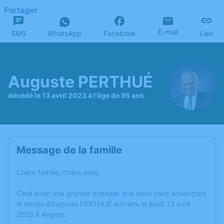
Partager
E-mail
SMS
WhatsApp
Facebook
Lien
Auguste PERTHUÉ
décédé le 13 avril 2023 à l'âge de 95 ans
Message de la famille
Chère famille, chers amis,
C’est avec une grande tristesse que nous vous annonçons
le décès d’Auguste PERTHUÉ survenu le jeudi 13 avril
2023 à Angers.