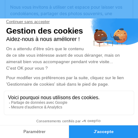
Nous vous invitons à utiliser cet espace pour laisser vos
condoléances, partager des photos souvenirs, une
anecdote ou exprimer vos pensées à travers des poèmes
ou des textes. Cet endroit est un lieu d'expression dédié à
honorer la mémoire d’Auguste PERTHUÉ.
Un service de plantation d’arbre hommage est
disponible
ici
.
Je rends hommage
Cérémonie religieuse
mercredi 19 avril 2023 à 15h00
Église de Chemiré-sur-Sarthe
49640 Chemiré-sur-Sarthe
7
Je rends hommage
Faire-part
Hommages