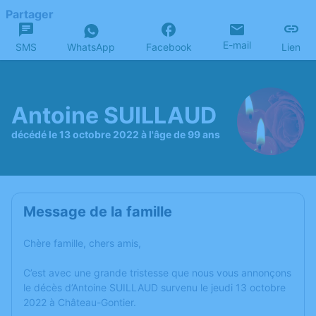
Partager
E-mail
SMS
WhatsApp
Facebook
Lien
Antoine SUILLAUD
décédé le 13 octobre 2022 à l'âge de 99 ans
Message de la famille
Chère famille, chers amis,
C’est avec une grande tristesse que nous vous annonçons
le décès d’Antoine SUILLAUD survenu le jeudi 13 octobre
2022 à Château-Gontier.