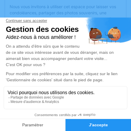
Nous vous invitons à utiliser cet espace pour laisser vos
condoléances, partager des photos souvenirs, une
anecdote ou exprimer vos pensées à travers des poèmes
ou des textes. Cet endroit est un lieu d'expression dédié à
honorer la mémoire d’Antoine SUILLAUD.
Un service de plantation d’arbre hommage est
disponible
ici
.
Je rends hommage
Cérémonie civile
lundi 17 octobre 2022 à 15h30
Cimetière de Nyoiseau de Segré-en-Anjou
Bleu
Nyoiseau
1
49500 Segré-en-Anjou Bleu
Faire-part
Hommages