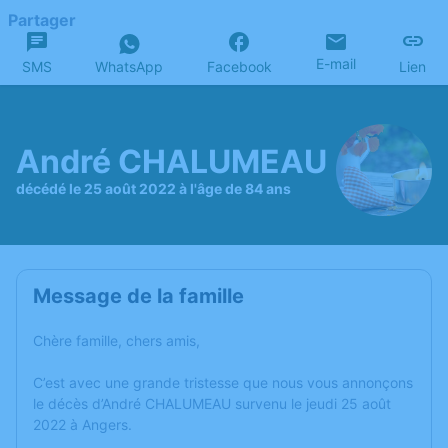
Partager
E-mail
SMS
WhatsApp
Facebook
Lien
André CHALUMEAU
décédé le 25 août 2022 à l'âge de 84 ans
Message de la famille
Chère famille, chers amis,
C’est avec une grande tristesse que nous vous annonçons
le décès d’André CHALUMEAU survenu le jeudi 25 août
2022 à Angers.